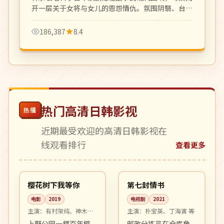
开一层关于女将与女儿的恩怨情仇。氛围阴翳、台词
凝练。
186,387
8.4
热门高清日韩影视
热播
近期最受欢迎的高清日韩影视在
线观看排行
查看更多
99:09
16:48
高分
完结
日本
韩国
樱花树下我等你
第七封情书
电影
2019
电视剧
2021
主演：
有村架纯、神木隆
主演：
朴宝英、丁海寅 等
之介 等
上野公园一棵百年樱
邮政分拣员在仓库角