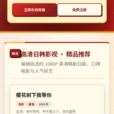
立即在线观看
免费注册
高清日韩影视 · 精品推荐
精选
编辑挑选的 1080P 高清韩剧日剧、口碑
电影与人气综艺
113 分钟
高分
日本
樱花树下我等你
电影
爱情
2019
年
主演：
有村架纯、神木隆之介、吉冈里帆