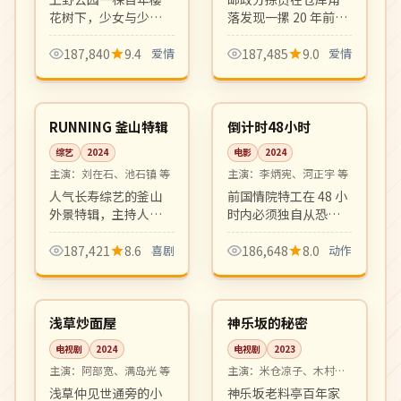
花树下，少女与少年
落发现一摞 20 年前未
从童年到三十岁的二
送达的情书，循着字
十年漫长等待。清新
迹追寻当年的那段感
187,840
9.4
爱情
187,485
9.0
爱情
唯美、配乐动人，是
情。复古浪漫，年代
04:39
99:41
治愈系青春爱情代表
质感细腻。
热播
4K
作。
韩国
韩国
RUNNING 釜山特辑
倒计时48小时
综艺
2024
电影
2024
主演：
刘在石、池石镇 等
主演：
李炳宪、河正宇 等
人气长寿综艺的釜山
前国情院特工在 48 小
外景特辑，主持人团
时内必须独自从恐怖
队挑战海云台、广安
组织手中救出被绑架
里夜市等地标的极限
的女儿。一镜到底式
187,421
8.6
喜剧
186,648
8.0
动作
任务，笑点密集、节
高强度动作设计，紧
10:27
10:28
奏明快。
张感拉满。
完结
完结
日本
日本
浅草炒面屋
神乐坂的秘密
电视剧
2024
电视剧
2023
主演：
阿部宽、满岛光 等
主演：
米仓凉子、木村拓
哉 等
浅草仲见世通旁的小
神乐坂老料亭百年家