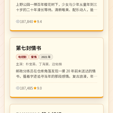
上野公园一棵百年樱花树下，少女与少年从童年到三
十岁的二十年漫长等待。清新唯美、配乐动人，是治
愈系青春爱情代表作。
187,840
9.4
全 16 集
完结
韩国
第七封情书
电视剧
爱情
2021
年
主演：
朴宝英、丁海寅、边佑锡
邮政分拣员在仓库角落发现一摞 20 年前未送达的情
书，循着字迹追寻当年的那段感情。复古浪漫，年代
质感细腻。
187,485
9.0
更新至 4 期
热播
韩国