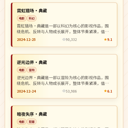
NEW
中国
霓虹猎场·典藏
电影
科幻
霓虹猎场·典藏是一部以科幻为核心的影视作品，围
绕危机、反转与人物成长展开，整体节奏紧凑，值得
推荐观看。
2024-12-25
90,332
9.1
连载中
NEW
中国
逆光边界·典藏
电影
冒险
逆光边界·典藏是一部以冒险为核心的影视作品，围
绕危机、反转与人物成长展开，整体节奏紧凑，值得
推荐观看。
2024-12-24
53,986
6.1
高分
NEW
韩国
暗夜失序·典藏
电影
犯罪