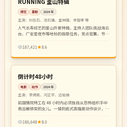
RUNNING 釜山特辑
综艺
喜剧
2024
年
主演：
刘在石、池石镇、金钟国、宋智孝 等
人气长寿综艺的釜山外景特辑，主持人团队挑战海云
台、广安里夜市等地标的极限任务，笑点密集、节奏
明快。
187,421
8.6
124 分钟
4K
韩国
倒计时48小时
电影
动作
2024
年
主演：
李炳宪、河正宇、边佑锡
前国情院特工在 48 小时内必须独自从恐怖组织手中
救出被绑架的女儿。一镜到底式高强度动作设计，紧
张感拉满。
186,648
8.0