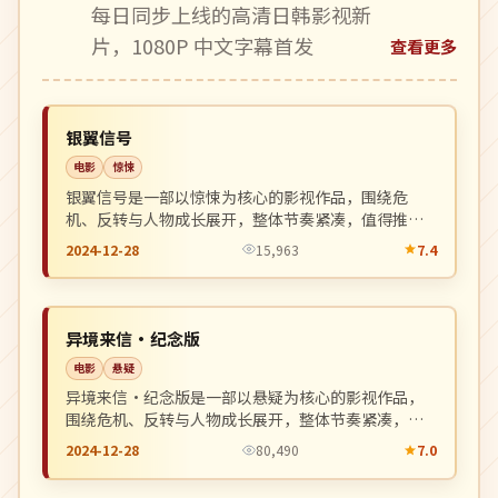
每日同步上线的高清日韩影视新
片，1080P 中文字幕首发
查看更多
院线
NEW
日本
银翼信号
电影
惊悚
银翼信号是一部以惊悚为核心的影视作品，围绕危
机、反转与人物成长展开，整体节奏紧凑，值得推荐
观看。
2024-12-28
15,963
7.4
杜比
NEW
日本
异境来信·纪念版
电影
悬疑
异境来信·纪念版是一部以悬疑为核心的影视作品，
围绕危机、反转与人物成长展开，整体节奏紧凑，值
得推荐观看。
2024-12-28
80,490
7.0
独播