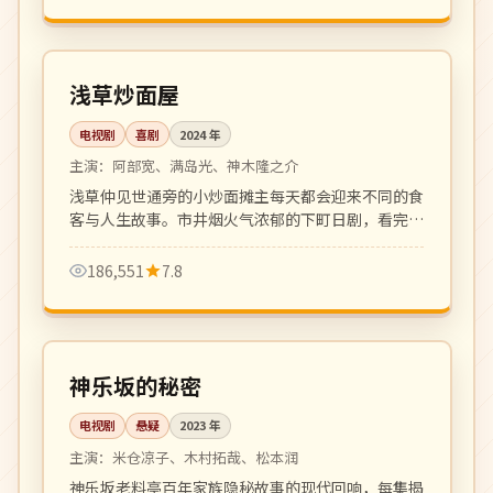
全 10 集
完结
日本
浅草炒面屋
电视剧
喜剧
2024
年
主演：
阿部宽、满岛光、神木隆之介
浅草仲见世通旁的小炒面摊主每天都会迎来不同的食
客与人生故事。市井烟火气浓郁的下町日剧，看完想
立刻吃一碗炒面。
186,551
7.8
全 10 集
完结
日本
神乐坂的秘密
电视剧
悬疑
2023
年
主演：
米仓凉子、木村拓哉、松本润
神乐坂老料亭百年家族隐秘故事的现代回响，每集揭