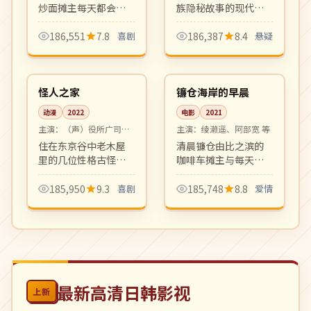
炒面摊主每天都会迎
族隐秘故事的现代回
来不同的食客与人生
响，每集揭开一层关
故事。市井烟火气浓
于女将与女儿的恩怨
186,551
7.8
喜剧
186,387
8.4
悬疑
郁的下町日剧，看完
情仇。氛围阴翳、台
99:43
99:51
想立刻吃一碗炒面。
词凝练。
高分
高分
日本
日本
怪人之家
镰仓海岸的早晨
动漫
2022
电影
2021
主演：
（声）役所广司、
主演：
绫濑遥、阿部宽 等
宫崎葵 等
住在东京谷中老木屋
清晨镰仓由比之滨的
里的几位性格古怪老
咖啡车摊主与每天前
人收留了一位逃跑少
来跑步的退役棒球少
女。日常风的奇幻动
年间日复一日的简短
185,950
9.3
喜剧
185,748
8.8
爱情
画，幽默温馨。
对话。极简叙事、留
白动人。
最新高清日韩影视
上新