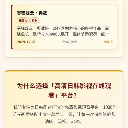
NEW
中国
寒锋疑云·典藏
纪录片
喜剧
寒锋疑云·典藏是一部以喜剧为核心的影视作品，围
绕危机、反转与人物成长展开，整体节奏紧凑，值得
推荐观看。
2024-12-21
42,899
8.4
为什么选择「高清日韩影视在线观
看」平台？
我们专注为日韩剧迷打造的高清影视观看平台，1080P
蓝光画质搭配中文字幕同步上线，让每一次追剧体验都
清晰、流畅、沉浸。